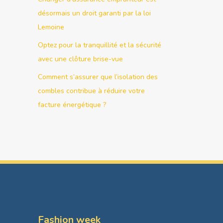
désormais un droit garanti par la loi
Lemoine
Optez pour la tranquillité et la sécurité
avec une clôture brise-vue
Comment s’assurer que l’isolation des
combles contribue à réduire votre
facture énergétique ?
Fashion week