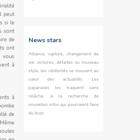
inalité
al peut
 si le
s sont
aire de
News stars
nts ont
Alliance, rupture, changement de
e vous
vie, victoires, défaites ou nouveau
vent à
style, les célébrités se trouvent au
cœur des actualités. Les
paparazzis les traquent sans
relâche, à la recherche de
ents à
nouvelles infos qui pourraient faire
 bombe
du buzz.
illé de
s. Même
poules
ion en