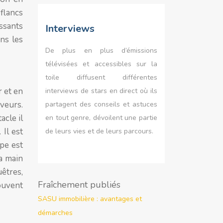
 flancs
ussants
Interviews
ns les
De plus en plus d’émissions
télévisées et accessibles sur la
toile diffusent différentes
r et en
interviews de stars en direct où ils
aveurs.
partagent des conseils et astuces
acle il
en tout genre, dévoilent une partie
Il est
de leurs vies et de leurs parcours.
pe est
la main
êtres,
Fraîchement publiés
souvent
SASU immobilière : avantages et
démarches