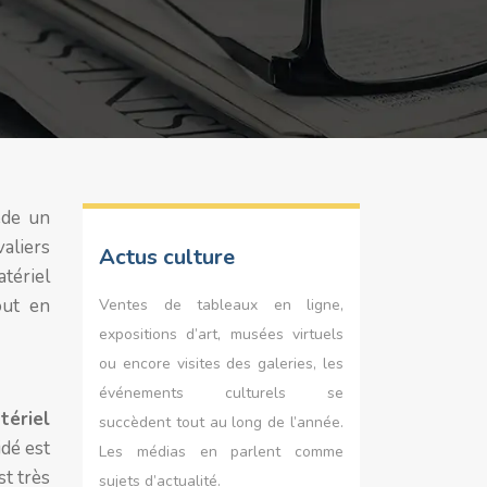
ède un
valiers
Actus culture
tériel
out en
Ventes de tableaux en ligne,
expositions d’art, musées virtuels
ou encore visites des galeries, les
événements culturels se
tériel
succèdent tout au long de l’année.
dé est
Les médias en parlent comme
st très
sujets d’actualité.