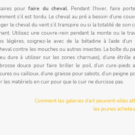
ssaires pour
faire du cheval
. Pendant l’hiver, faire port
amment s’il est tordu. Le cheval au pré a besoin d’une couv
er le cheval du vent s’il transpire ou si la totalité de son 
ant. Utilisez une couvre-rein pendant la monte ou le trav
s légères, soignez-le avec de la bétadine à l’aide d’un 
cheval contre les mouches ou autres insectes. La boîte du p
dure à utiliser sur les zones charnues), d’une étrille a
 brosse douce pour faire briller le poil, d’un cure-pieds a
ssures ou cailloux, d’une graisse pour sabots, d’un peigne p
ser les matériels en cuir pour que le cuir ne durcisse pas.
Comment les galeries d’art peuvent-elles att
les jeunes acheteu