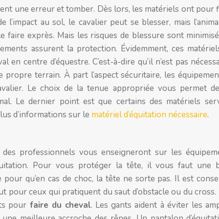
ment une erreur et tomber. Dès lors, les matériels ont pour f
e l’impact au sol, le cavalier peut se blesser, mais l’anim
faire exprès. Mais les risques de blessure sont minimisés
pements assurent la protection. Évidemment, ces matériel
l en centre d’équestre. C’est-à-dire qu’il n’est pas nécess
 propre terrain. À part l’aspect sécuritaire, les équipeme
avalier. Le choix de la tenue appropriée vous permet d
al. Le dernier point est que certains des matériels ser
plus d’informations sur le
matériel d’équitation nécessaire
.
e, des professionnels vous enseigneront sur les équipem
quitation. Pour vous protéger la tête, il vous faut une
pour qu’en cas de choc, la tête ne sorte pas. Il est conse
out pour ceux qui pratiquent du saut d’obstacle ou du cros
nts pour
faire du cheval
. Les gants aident à éviter les am
 une meilleure accroche des rênes. Un pantalon d’équitat